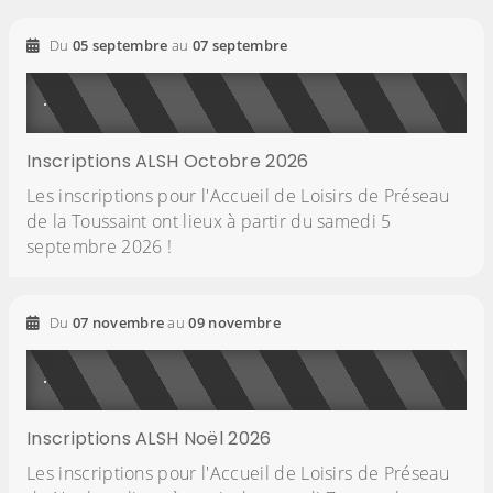
2026
2026
Du
05
septembre
au
07
septembre
Inscriptions ALSH Octobre 2026
Les inscriptions pour l'Accueil de Loisirs de Préseau
de la Toussaint ont lieux à partir du samedi 5
septembre 2026 !
2026
2026
Du
07
novembre
au
09
novembre
Inscriptions ALSH Noël 2026
Les inscriptions pour l'Accueil de Loisirs de Préseau