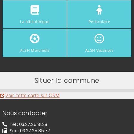
La bibliothèque
Périscolaire
ALSH Mercredis
ALSH Vacances
Situer la commune
Evitez la carte interactive ci-après et aller au
Voir cette carte sur OSM
Informations de contact
Nous contacter
Tel : 03.27.25.81.28
Fax : 03.27.25.85.77