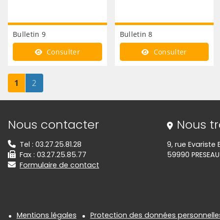
Bulletin 9
Bulletin 8
Consulter
Consulter
Page
sur 2
Page
sur 2
1
2
Informations de contact
Nous contacter
Nous t
Tel : 03.27.25.81.28
9, rue Evarist
Fax : 03.27.25.85.77
59990 PRESEAU
Formulaire de contact
Informations réglementair
Mentions légales
Protection des données personnelle