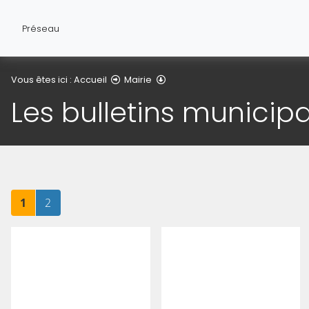
Préseau
Les bulletins municipaux
Vous êtes ici :
Accueil
Mairie
Les bulletins municip
Page
sur 2
Page
sur 2
1
2