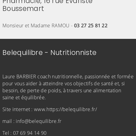
Pharmacie, 16 rue Evariste
Boussemart
(Cliquez sur l'image pour l'agrandir)
Monsieur et Madame RAMOU -
03 27 25 81 22
Belequilibre - Nutritionniste
Laure BARBIER coach nutritionnelle, passionnée et formée
pour vous aider à atteindre vos objectifs de santé et, si
besoin, de perte de poids, à travers une alimentation
saine et équilibrée.
Site internet : www.https://belequilibre.fr/
mail : info@belequilibre.fr
Tel : 07 69 94 14 90