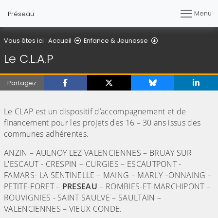
Menu
Préseau
Le C.L.A.P
Vous êtes ici :
Accueil
Enfance & Jeunesse
Le C.L.A.P
Partagez
(Cliquez sur l'image pour l'agrandir)
Le CLAP est un dispositif d’accompagnement et de
financement pour les projets des 16 – 30 ans issus des
communes adhérentes.
ANZIN – AULNOY LEZ VALENCIENNES – BRUAY SUR
L'ESCAUT - CRESPIN – CURGIES – ESCAUTPONT -
FAMARS- LA SENTINELLE – MAING – MARLY –ONNAING –
PETITE-FORET –
PRESEAU
– ROMBIES-ET-MARCHIPONT –
ROUVIGNIES - SAINT SAULVE – SAULTAIN –
VALENCIENNES – VIEUX CONDE.