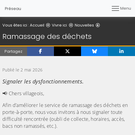
Menu
Préseau
Détail de l'article
Vous êtes ici :
Accueil
Vivre ici
Nouvelles
Ramassage des déchets
Partagez
(Cliquez sur l'image pour l'agrandir)
Publié le 2 mai 2026
Signaler les dysfonctionnements.
📢 Chers villageois,
Afin d’améliorer le service de ramassage des déchets en
porte-à-porte, nous vous invitons à nous signaler toute
difficulté rencontrée (oubli de collecte, horaires, accès,
bacs non ramassés, etc.).