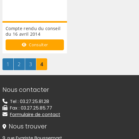
Compte rendu du conseil
du 16 avril 2014
Consulter
Page
sur 4
Page
sur 4
Page
sur 4
Page
sur 4
1
2
3
4
Informations de contact
Nous contacter
Tel : 03.27.25.81.28
Fax : 03.27.25.85.77
Formulaire de contact
Nous trouver
9, rue Evariste Boussemart