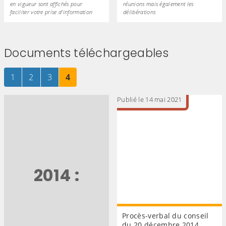
en vigueur sont affichés pour
réunions mais également les
faciliter votre prise d'information
délibérations
Documents téléchargeables
Page
sur 4
Page
sur 4
Page
sur 4
Page
sur 4
1
2
3
4
Publié le 14 mai 2021
2014 :
Procès-verbal du conseil
du 20 décembre 2014