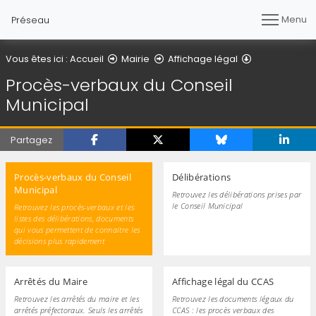
Menu
Préseau
Procès-verba
Vous êtes ici :
Accueil
Mairie
Affichage légal
Procès-verbaux du Conseil
Municipal
Partagez
Procès-verbaux du Conseil
Délibérations
Municipal
Retrouvez les délibérations prises par
le Conseil Municipal
Retrouvez les procès-verbaux et les
listes des délibérations, documents
qui vous permettent de connaitre les
décisions plus rapidement
Arrêtés du Maire
Affichage légal du CCAS
Retrouvez les arrêtés du maire et les
Retrouvez les documents légaux du
arrêtés préfectoraux. Seuls les arrêtés
CCAS : les procès verbaux des